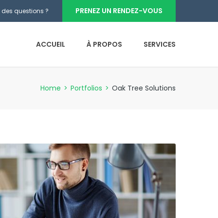
PRENEZ UN RENDEZ-VOUS
 des questions ?
ACCUEIL
À PROPOS
SERVICES
Home
>
Portfolios
>
Oak Tree Solutions