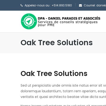
Appelez-nous au : +514.893.5180
Courriel: dani
Oak Tree Solutions
Oak Tree Solutions
Sed ut perspiciatis unde omnis iste natus error si
doloremque laudantium, totam rem aperiam, eaque 
veritatis et quasi architecto beatae vitae dicta sun