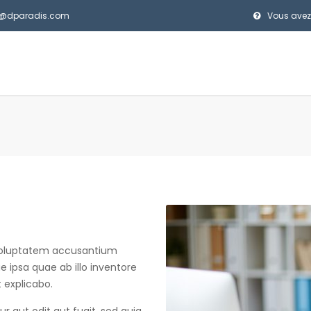
el@dparadis.com
Vous avez
t voluptatem accusantium
ipsa quae ab illo inventore
t explicabo.