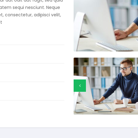
 aut odit aut fugit, sed quia
tatem sequi nesciunt. Neque
 consectetur, adipisci velit,
t