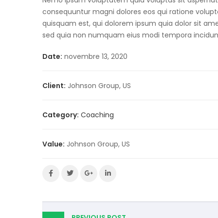
Nemo ipsam voluptatem quia voluptas sit aspernatur
consequuntur magni dolores eos qui ratione volup
quisquam est, qui dolorem ipsum quia dolor sit amet,
sed quia non numquam eius modi tempora incidun
Date:
novembre 13, 2020
Client:
Johnson Group, US
Category:
Coaching
Value:
Johnson Group, US
PREVIOUS POST