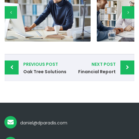
PREVIOUS POST
NEXT POST
Oak Tree Solutions
Financial Report
daniel@dparadis.com