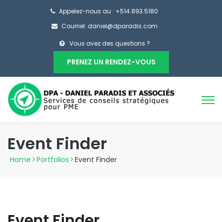
Appelez-nous au : +514.893.5180
Courriel: daniel@dparadis.com
Vous avez des questions ?
PRENEZ UN RENDEZ-VOUS
Event Finder
Home
>
Portfolios
>
Event Finder
Event Finder