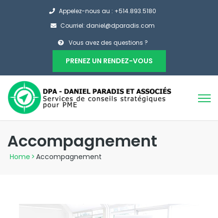
Appelez-nous au : +514.893.5180
Courriel: daniel@dparadis.com
Vous avez des questions ?
PRENEZ UN RENDEZ-VOUS
Accompagnement
Home
>
Accompagnement